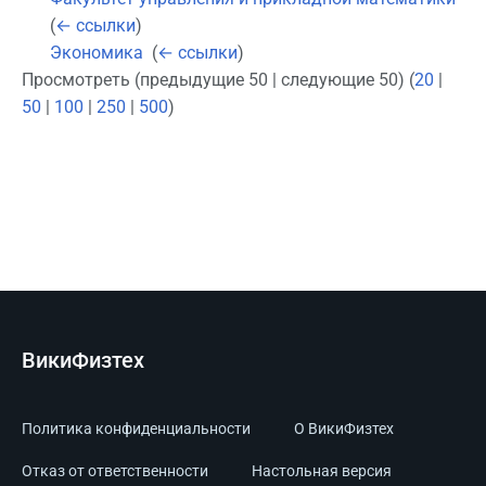
(
← ссылки
)
Экономика
‎
(
← ссылки
)
Просмотреть (предыдущие 50 | следующие 50) (
20
|
50
|
100
|
250
|
500
)
ВикиФизтех
Политика конфиденциальности
О ВикиФизтех
Отказ от ответственности
Настольная версия