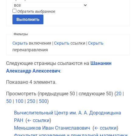
Обратить выбранное
Фильтры
Скрыть
включения |
Скрыть
ссылки |
Скрыть
перенаправления
Следующие страницы ссылаются на
Шананин
Александр Алексеевич
:
Показано 4 элемента.
Просмотреть (предыдущие 50 | следующие 50) (
20
|
50
|
100
|
250
|
500
)
Вычислительный Центр им. А. А. Дородницына
РАН
‎
(
← ссылки
)
Меньшиков Иван Станиславович
‎
(
← ссылки
)
Факультет управления и прикладной математики
‎