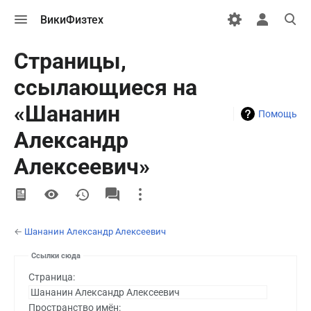
Открыть
Открыть
Откры
ВикиФизтех
меню
персональн
поиск
меню
Страницы,
ссылающиеся на
«Шананин
Помощь
Александр
Алексеевич»
More
actions
←
Шананин Александр Алексеевич
Ссылки сюда
Страница:
Пространство имён: