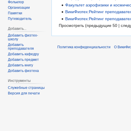
Фольклор
Факультет аэрофизики и космиче
Организации
ВикиФизтех:Рейтинг преподават
Памятки
ВикиФизтех:Рейтинг преподават
Путеводитель
Просмотреть (предыдущие 50 | след
Добавить...
Добавить физтех-
школу
Добавить
Политика конфиденциальности
О ВикиФи
преподавателя
Добавить кафедру
Добавить предмет
Добавить книгу
Добавить физтеха
Инструменты
Служебные страницы
Версия для печати