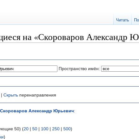
Читать
По
иеся на «Скороваров Александр Ю
Пространство имён:
 |
Скрыть
перенаправления
Скороваров Александр Юрьевич
:
ующие 50) (
20
|
50
|
100
|
250
|
500
)
ки
)