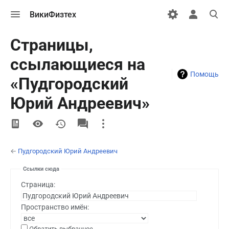
Открыть
Открыть
Откры
ВикиФизтех
меню
персональн
поиск
меню
Страницы,
ссылающиеся на
Помощь
«Пудгородский
Юрий Андреевич»
More
actions
←
Пудгородский Юрий Андреевич
Ссылки сюда
Страница:
Пространство имён:
Обратить выбранное