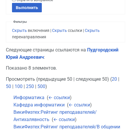
Фильтры
Скрыть
включения |
Скрыть
ссылки |
Скрыть
перенаправления
Следующие страницы ссылаются на
Пудгородский
Юрий Андреевич
:
Показано 8 элементов.
Просмотреть (предыдущие 50 | следующие 50) (
20
|
50
|
100
|
250
|
500
)
Информатика
‎
(
← ссылки
)
Кафедра информатики
‎
(
← ссылки
)
ВикиФизтех:Рейтинг преподавателей/
Антихалявность
‎
(
← ссылки
)
ВикиФизтех:Рейтинг преподавателей/В общении
‎