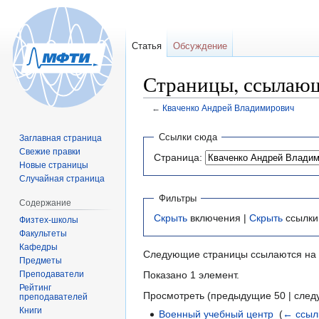
Статья
Обсуждение
Страницы, ссылающ
←
Кваченко Андрей Владимирович
Перейти
Перейти
Ссылки сюда
Заглавная страница
к
к
Свежие правки
Страница:
навигации
поиску
Новые страницы
Случайная страница
Фильтры
Содержание
Скрыть
включения |
Скрыть
ссылки
Физтех-школы
Факультеты
Кафедры
Следующие страницы ссылаются на
Предметы
Преподаватели
Показано 1 элемент.
Рейтинг
Просмотреть (предыдущие 50 | след
преподавателей
Книги
Военный учебный центр
‎
(
← ссыл