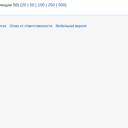
ующие 50) (
20
|
50
|
100
|
250
|
500
)
зтех
Отказ от ответственности
Мобильная версия