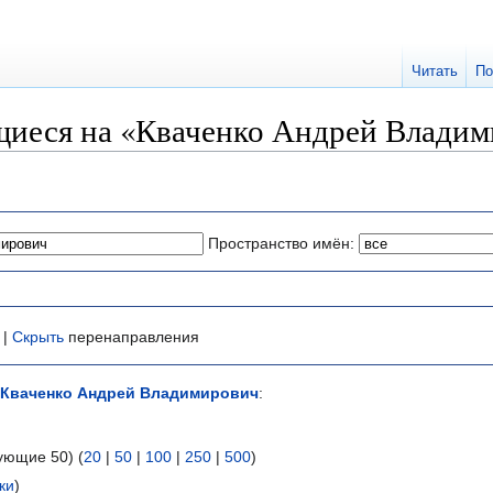
Читать
По
иеся на «Кваченко Андрей Влади
Пространство имён:
 |
Скрыть
перенаправления
Кваченко Андрей Владимирович
:
ующие 50) (
20
|
50
|
100
|
250
|
500
)
ки
)