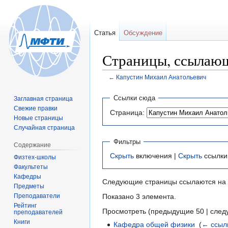
Статья
Обсуждение
Страницы, ссылающ
←
Капустин Михаил Анатольевич
Перейти
Перейти
Ссылки сюда
Заглавная страница
к
к
Свежие правки
Страница:
навигации
поиску
Новые страницы
Случайная страница
Фильтры
Содержание
Скрыть
включения |
Скрыть
ссылки
Физтех-школы
Факультеты
Кафедры
Следующие страницы ссылаются на
Предметы
Преподаватели
Показано 3 элемента.
Рейтинг
Просмотреть (предыдущие 50 | след
преподавателей
Книги
Кафедра общей физики
‎
(
← ссыл