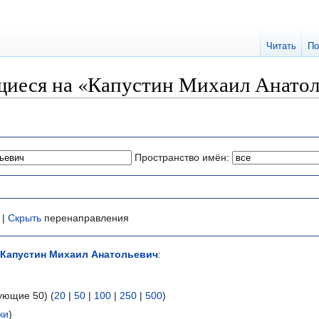
Читать
По
иеся на «Капустин Михаил Анатол
Пространство имён:
 |
Скрыть
перенаправления
Капустин Михаил Анатольевич
:
ующие 50) (
20
|
50
|
100
|
250
|
500
)
ки
)