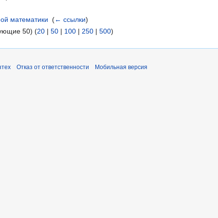
ной математики
‎
(
← ссылки
)
ующие 50) (
20
|
50
|
100
|
250
|
500
)
зтех
Отказ от ответственности
Мобильная версия