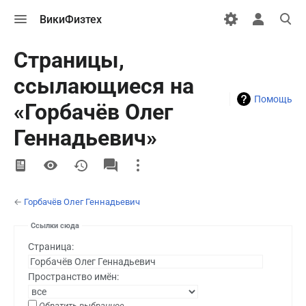
Открыть
Открыть
Откры
ВикиФизтех
меню
персональн
поиск
меню
Страницы,
ссылающиеся на
Помощь
«Горбачёв Олег
Геннадьевич»
More
actions
←
Горбачёв Олег Геннадьевич
Ссылки сюда
Страница:
Пространство имён:
Обратить выбранное