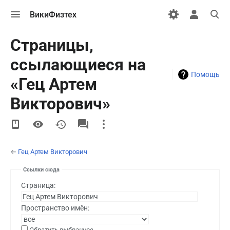
Открыть
Открыть
Откры
ВикиФизтех
меню
персональн
поиск
меню
Страницы,
ссылающиеся на
Помощь
«Гец Артем
Викторович»
More
actions
←
Гец Артем Викторович
Ссылки сюда
Страница:
Пространство имён:
Обратить выбранное