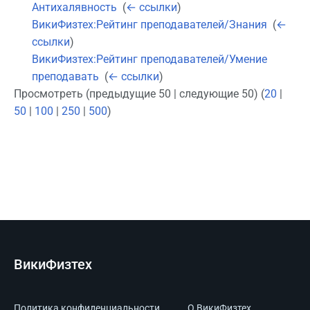
Антихалявность
‎
(
← ссылки
)
ВикиФизтех:Рейтинг преподавателей/Знания
‎
(
←
ссылки
)
ВикиФизтех:Рейтинг преподавателей/Умение
преподавать
‎
(
← ссылки
)
Просмотреть (предыдущие 50 | следующие 50) (
20
|
50
|
100
|
250
|
500
)
ВикиФизтех
Политика конфиденциальности
О ВикиФизтех