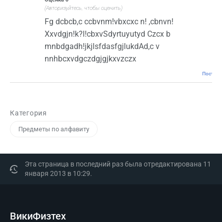
(Авторизуйтесь, чтобы оценить)
Fg dcbcb,c ccbvnm!vbxcxc n! ,cbnvn!
Xxvdgjn!k?l!cbxvSdyrtuyutyd Czcx b
mnbdgadh!jkjlsfdasfgjlukdAd,c v
nnhbcxvdgczdgjgjkxvzczx
Постоян
Категория
Предметы по алфавиту
Эта страница в последний раз была отредактирована 11
января 2013 в 10:29.
ВикиФизтех