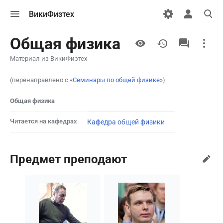
Открыть
Открыть
Откры
ВикиФизтех
меню
персональн
поиск
меню
More
Общая физика
actions
Материал из ВикиФизтех
(перенаправлено с «
Семинары по общей физике
»)
Общая физика
Читается на кафедрах
Кафедра общей физики
Предмет преподают